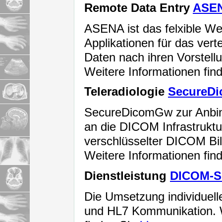
Remote Data Entry
ASE
ASENA ist das felxible W
Applikationen für das vert
Daten nach ihren Vorstell
Weitere Informationen fin
Teleradiologie
SecureD
SecureDicomGw zur Anbin
an die DICOM Infrastruktu
verschlüsselter DICOM Bi
Weitere Informationen fin
Dienstleistung
DICOM-S
Die Umsetzung individuel
und HL7 Kommunikation. W