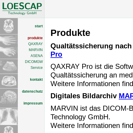
start
Produkte
produkte
Qualtätssicherung nach
QAXRAY
MARVIN
Pro
ASENA
DICOMGW
QAXRAY Pro ist die Softwa
Service
Qualtätssicherung an medi
kontakt
Weitere Informationen fin
datenschutz
Digitales Bildarchiv
MAR
impressum
MARVIN ist das DICOM-Bi
Technology GmbH.
Weitere Informationen fin